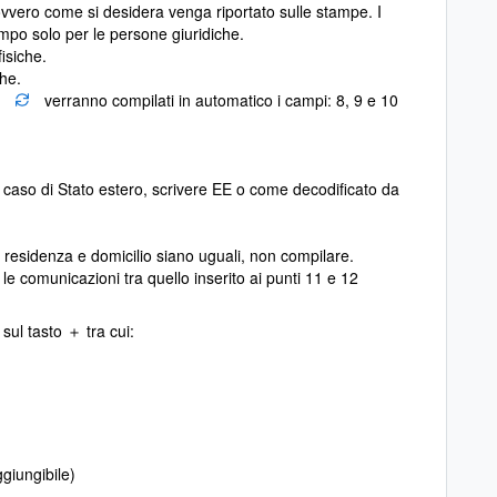
vvero come si desidera venga riportato sulle stampe. I
mpo solo per le persone giuridiche.
isiche.
che.
u
verranno compilati in automatico i campi: 8, 9 e 10
 In caso di Stato estero, scrivere EE o come decodificato da
cui residenza e domicilio siano uguali, non compilare.
 le comunicazioni tra quello inserito ai punti 11 e 12
o sul tasto
tra cui:
＋
giungibile)