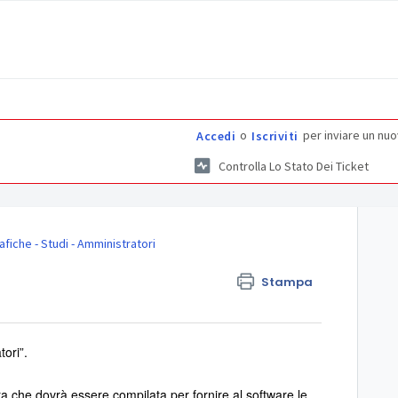
o
per inviare un nuo
Accedi
Iscriviti
Controlla Lo Stato Dei Ticket
fiche - Studi - Amministratori
Stampa
ori”.
che dovrà essere compilata per fornire al software le