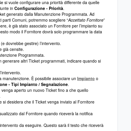
e si vuole configurare una priorità differente da quelle
iunte in
Configurazione - Priorità
.
icket generato dalla Manutenzione Programmata. Ad
nti parti Comuni, potremmo scegliere “
Accettato Fornitore
”
e, è già stato associato un Fornitore per l’impianto su
esto modo il Fornitore dovrà solo programmare la data
(e dovrebbe gestire) l’intervento.
e già censite.
nutenzione Programmata.
n generare altri Ticket programmati, indicare quando si
’intervento.
lla manutenzione. È possibile associare un
Impianto
o
one - Tipi Impianto / Segnalazione
.
n venga aperto un nuovo Ticket fino a che quello
.
se si desidera che il Ticket venga inviato al Fornitore
isualizzato dal Fornitore quando riceverà la notifica
’intervento da eseguire. Questo sarà il testo che riceverà