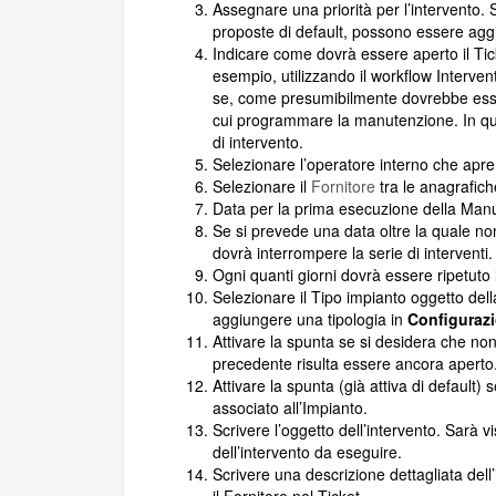
Assegnare una priorità per l’intervento. S
proposte di default, possono essere agg
Indicare come dovrà essere aperto il T
esempio, utilizzando il workflow Interve
se, come presumibilmente dovrebbe esser
cui programmare la manutenzione. In qu
di intervento.
Selezionare l’operatore interno che apre 
Selezionare il
Fornitore
tra le anagrafich
Data per la prima esecuzione della Ma
Se si prevede una data oltre la quale no
dovrà interrompere la serie di interventi.
Ogni quanti giorni dovrà essere ripetuto l
Selezionare il Tipo impianto oggetto de
aggiungere una tipologia in
Configurazi
Attivare la spunta se si desidera che no
precedente risulta essere ancora aperto
Attivare la spunta (già attiva di default) 
associato all’Impianto.
Scrivere l’oggetto dell’intervento. Sarà v
dell’intervento da eseguire.
Scrivere una descrizione dettagliata dell