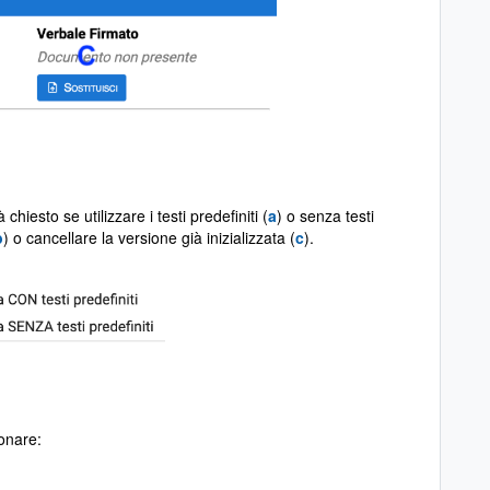
hiesto se utilizzare i testi predefiniti (
a
) o senza testi
b
) o cancellare la versione già inizializzata (
c
).
onare: