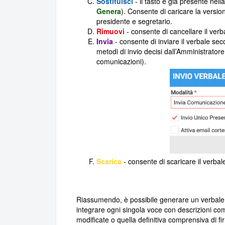
Sostituisci
- il tasto è già presente nel
Genera
). Consente di caricare la version
presidente e segretario.
Rimuovi
- consente di cancellare il verba
Invia
- consente di inviare il verbale s
metodi di invio decisi dall’Amministratore
comunicazioni).
Scarica
- consente di scaricare il verbal
Riassumendo, è possibile generare un verbale co
integrare ogni singola voce con descrizioni com
modificate o quella definitiva comprensiva di fi