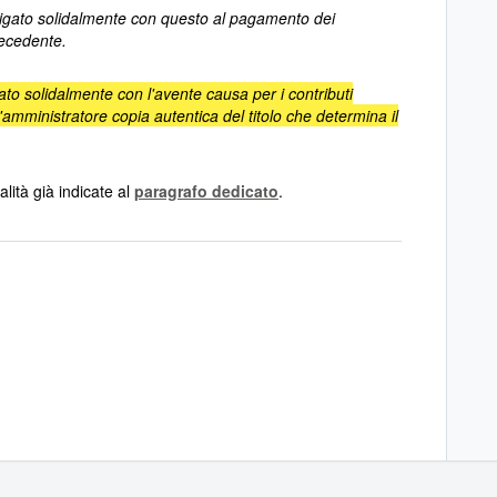
bligato solidalmente con questo al pagamento dei
precedente.
gato solidalmente con l'avente causa per i contributi
'amministratore copia autentica del titolo che determina il
lità già indicate al
paragrafo dedicato
.