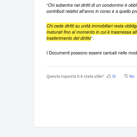
“
Chi subentra nei diritti di un condomino è ob
contributi relativi all'anno in corso e a quello 
Chi cede diritti su unità immobiliari resta obbli
maturati fino al momento in cui è trasmessa all
trasferimento del diritto
”.
I Documenti possono essere caricati nelle moda
Questa risposta ti è stata utile?
Sì
No