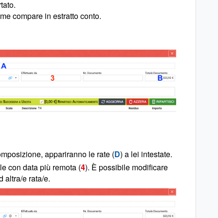
tato.
ome compare in estratto conto.
omposizione, appariranno le rate (
D
) a lei intestate.
ile con data più remota (
4
). È possibile modificare
 altra/e rata/e.