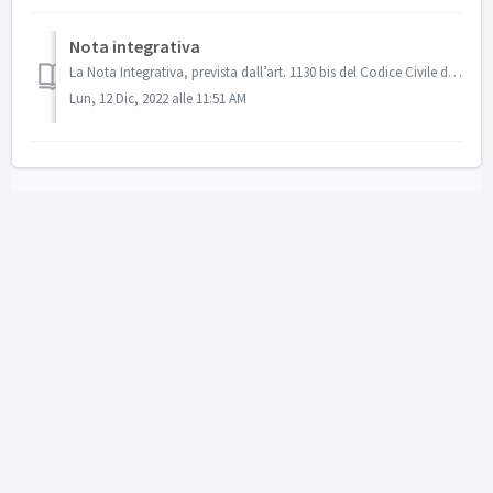
Nota integrativa
La Nota Integrativa, prevista dall’art. 1130 bis del Codice Civile dà la possibilità di compilare una descrizione generica sull’andamento del Bilancio e com...
Lun, 12 Dic, 2022 alle 11:51 AM