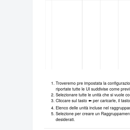
Troveremo pre impostata la configurazion
riportate tutte le UI suddivise come prev
Selezionare tutte le unità che si vuole 
Cliccare sul tasto
per caricarle, il tast
⬅️
Elenco delle unità incluse nel raggrupp
Selezione per creare un Raggruppamento 
desiderati.