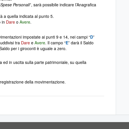
“
Spese Personali
”, sarà possibile indicare l’Anagrafica
 a quella indicata al punto 5.
o in
Dare
o
Avere
.
ovimentazioni impostate ai punti 9 e 14, nei campi “
D
”
uddivisi tra
Dare
e
Avere
. Il campo “
E
” darà il Saldo
Saldo per i giroconti è uguale a zero.
 ed in uscita sulla parte patrimoniale, su quella
 registrazione della movimentazione.