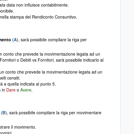
sta data non influisce contabilmente.
onibile.
a nella stampa del Rendiconto Consuntivo.
mento
(
A
), sarà possibile compilare la riga per
 un conto che prevede la movimentazione legata ad un
rnitori o Debiti vs Fornitori, sarà possibile indicarlo al
o un conto che prevede la movimentazione legata ad un
lli censiti.
 a quella indicata al punto 5.
o in
Dare
o
Avere
.
(
B
), sarà possibile compilare la riga per movimentare
strare il movimento.
nomici.