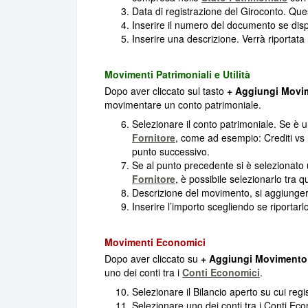
Data di registrazione del Giroconto. Que
Inserire il numero del documento se disp
Inserire una descrizione. Verrà riportat
Movimenti Patrimoniali e Utilità
Dopo aver cliccato sul tasto
+ Aggiungi Movi
movimentare un conto patrimoniale.
Selezionare il conto patrimoniale. Se è
Fornitore
, come ad esempio: Crediti vs Fo
punto successivo.
Se al punto precedente si è selezionat
Fornitore
, è possibile selezionarlo tra que
Descrizione del movimento, si aggiungerà
Inserire l’importo scegliendo se riportarl
Movimenti Economici
Dopo aver cliccato su
+ Aggiungi Movimento
uno dei conti tra i
Conti Economici
.
Selezionare il Bilancio aperto su cui regi
Selezionare uno dei conti tra i Conti Eco