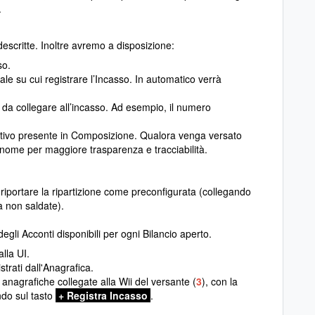
.
scritte. Inoltre avremo a disposizione:
so.
le su cui registrare l’Incasso. In automatico verrà
da collegare all’incasso. Ad esempio, il numero
ativo presente in Composizione. Qualora venga versato
il nome per maggiore trasparenza e tracciabilità.
iportare la ripartizione come preconfigurata (collegando
a non saldate).
gli Acconti disponibili per ogni Bilancio aperto.
lla UI.
trati dall'Anagrafica.
le anagrafiche collegate alla Wii del versante (
3
), con la
ando sul tasto
+ Registra Incasso
.