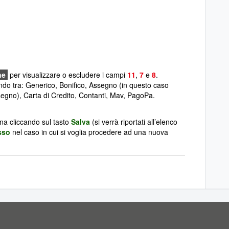
ne
per visualizzare o escludere i campi
11
,
7
e
8
.
ndo tra: Generico, Bonifico, Assegno (in questo caso
egno), Carta di Credito, Contanti, Mav, PagoPa.
ina cliccando sul tasto
Salva
(si verrà riportati all’elenco
sso
nel caso in cui si voglia procedere ad una nuova