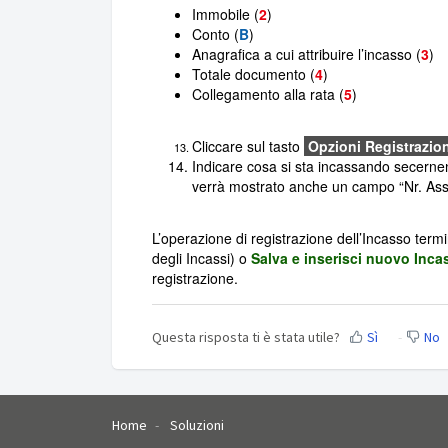
Immobile (
2
)
Conto (
B
)
Anagrafica a cui attribuire l’incasso (
3
)
Totale documento (
4
)
Collegamento alla rata (
5
)
Cliccare sul tasto
Opzioni Registrazio
Indicare cosa si sta incassando secerne
verrà mostrato anche un campo “Nr. Ass
L’operazione di registrazione dell’Incasso term
degli Incassi) o
Salva e inserisci nuovo Inca
registrazione.
Questa risposta ti è stata utile?
Sì
No
Home
Soluzioni