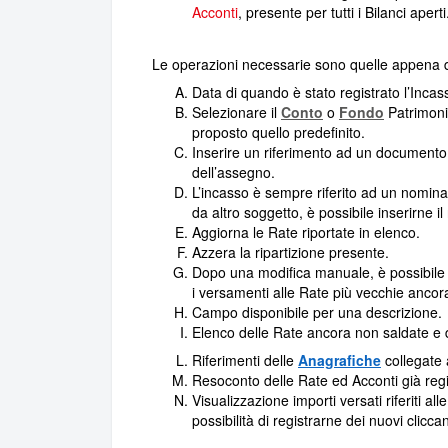
Acconti
, presente per tutti i Bilanci aperti
Le operazioni necessarie sono quelle appena de
Data di quando è stato registrato l’Incas
Selezionare il
Conto
o
Fondo
Patrimonia
proposto quello predefinito.
Inserire un riferimento ad un documento 
dell’assegno.
L’incasso è sempre riferito ad un nomin
da altro soggetto, è possibile inserirne 
Aggiorna le Rate riportate in elenco.
Azzera la ripartizione presente.
Dopo una modifica manuale, è possibile r
i versamenti alle Rate più vecchie ancor
Campo disponibile per una descrizione.
Elenco delle Rate ancora non saldate e de
Riferimenti delle
Anagrafiche
collegate a
Resoconto delle Rate ed Acconti già regis
Visualizzazione importi versati riferiti al
possibilità di registrarne dei nuovi clicc