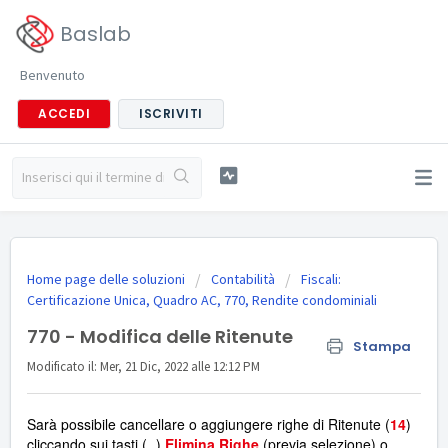
Baslab
Benvenuto
ACCEDI
ISCRIVITI
Home page delle soluzioni
Contabilità
Fiscali:
Certificazione Unica, Quadro AC, 770, Rendite condominiali
770 - Modifica delle Ritenute
Stampa
Modificato il: Mer, 21 Dic, 2022 alle 12:12 PM
Sarà possibile cancellare o aggiungere righe di Ritenute (
14
)
cliccando sui tasti (
A
)
Elimina Righe
(previa selezione) o