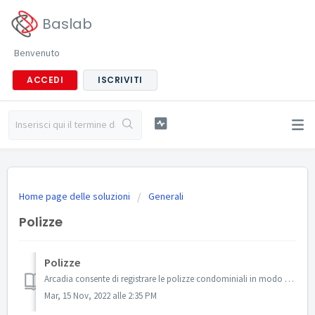
Baslab
Benvenuto
ACCEDI
ISCRIVITI
Home page delle soluzioni
Generali
Polizze
Polizze
Arcadia consente di registrare le polizze condominiali in modo da poter archiviarne i documenti e per consentire l’apertura dei sinistri. Per procedere cl...
Mar, 15 Nov, 2022 alle 2:35 PM