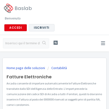
Baslab
Benvenuto
ACCEDI
ISCRIVITI
Home page delle soluzioni
Contabilità
Fatture Elettroniche
Arcadia consente di importare automaticamente le Fatture Elettroniche
transitate dallo SDI dell’Agenzia delle Entrate. L’import prevede la
comunicazione del codice SDI di Arcadia a tutti i Fornitori, questi lo dovranno
inserire in Fattura al posto dei 0000000 riservati ai soggetti privi di partita IVA,
come i condomini.