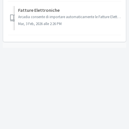
Fatture Elettroniche
Arcadia consente di importare automaticamente le Fatture Elettroniche transitate dallo SDI dell’Agenzia delle Entrate. L’import prevede la comunicazione de...
Mar, 3 Feb, 2026 alle 2:26 PM