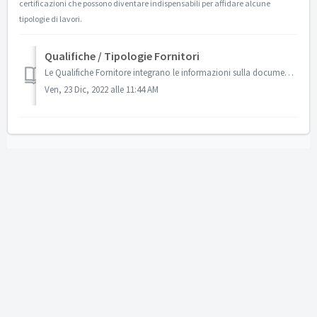
certificazioni che possono diventare indispensabili per affidare alcune
tipologie di lavori.
Qualifiche / Tipologie Fornitori
Le Qualifiche Fornitore integrano le informazioni sulla documentazione ritenuta indispensabile per considerarli “qualificati” nella loro attività. Questa in...
Ven, 23 Dic, 2022 alle 11:44 AM